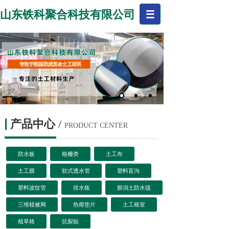
山东铁科聚合科技有限公司
产品中心
/
PRODUCT CENTER
防水板
格栅类
土工布
土工膜
软式透水管
塑料盲沟
塑料波纹管
排水板
膨润土防水毯
三维植被网
热熔垫片
土工格室
植草格
抗裂贴