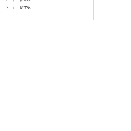
上一个：
防水板
下一个：
防水板
联系我们
电话：0538-6718799
地址：山东省泰安市高新区中天门大街46号
版权所有：山东铁科聚合科技有限公司