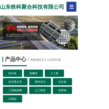
山东铁科聚合科技有限公司
产品中心
/
PRODUCT CENTER
防水板
格栅类
土工膜
软式透水管
塑料盲沟
排水板
三维植被网
土工格室
植草格
抗裂贴